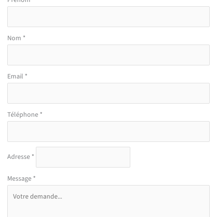
simple
avec
téléphone
Nom
*
Email
*
Téléphone
*
Adresse
*
Message
*