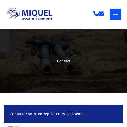
Aller
au
contenu
Contact
Contactez notre entreprise en assainissement
Formulaire
Prénom
*