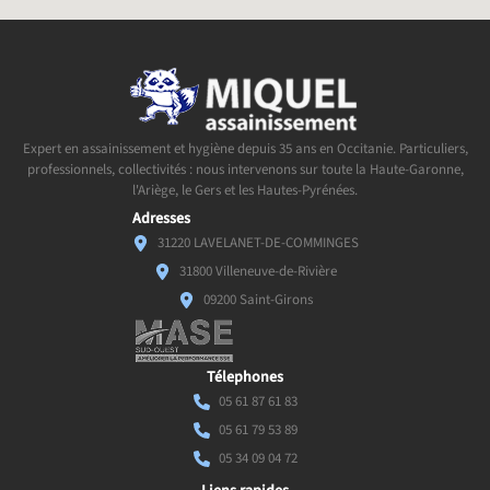
Expert en assainissement et hygiène depuis 35 ans en Occitanie. Particuliers,
professionnels, collectivités : nous intervenons sur toute la Haute-Garonne,
l'Ariège, le Gers et les Hautes-Pyrénées.
Adresses
31220 LAVELANET-DE-COMMINGES
31800 Villeneuve-de-Rivière
09200 Saint-Girons
Télephones
05 61 87 61 83
05 61 79 53 89
05 34 09 04 72