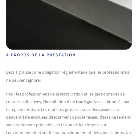
À PROPOS DE LA PRESTATION
Bacs à graisse : une obligation réglementaire que les professionnels
ne peuvent ignorer
Pour les professionnels de la restauration et les gestionnaires de
cuisines collectives, l’installation d’un
bac à graisse
est imposée par
la réglementation. Les matières grasses issues des cuisines ne
peuvent être évacuées directement dans le réseau d’assainissement
sans traitement préalable, en raison de leur impact sur
l’environnement et sur le bon fonctionnement des canalisations. Un