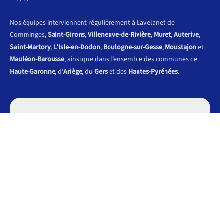
Nos équipes interviennent régulièrement à Lavelanet-de-
Comminges,
Saint-Girons
,
Villeneuve-de-Rivière
,
Muret
,
Auterive
,
Saint-Martory
,
L’Isle-en-Dodon
,
Boulogne-sur-Gesse
,
Moustajon
et
Mauléon-Barousse
, ainsi que dans l’ensemble des communes de
Haute-Garonne
, d’
Ariège
, du
Gers
et des
Hautes-Pyrénées
.
1295 CHE DES ENTREPRENEURS 31220 LAVELANET-DE-
COMMINGES
Appeler Lavelanet-de-Comminges
Appeler Villeneuve-de-Rivière
Appeler Saint-Girons
secretariat@miquel-vidange.com