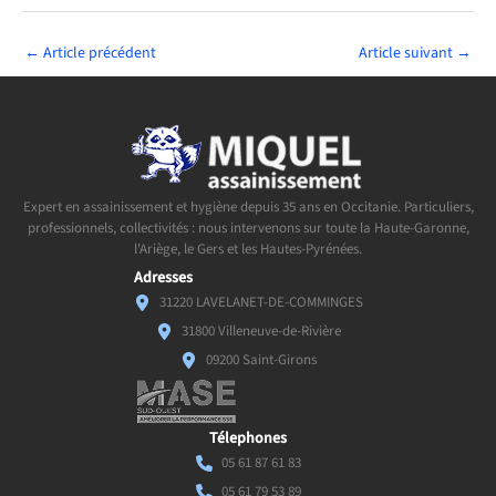
←
Article précédent
Article suivant
→
Expert en assainissement et hygiène depuis 35 ans en Occitanie. Particuliers,
professionnels, collectivités : nous intervenons sur toute la Haute-Garonne,
l'Ariège, le Gers et les Hautes-Pyrénées.
Adresses
31220 LAVELANET-DE-COMMINGES
31800 Villeneuve-de-Rivière
09200 Saint-Girons
Télephones
05 61 87 61 83
05 61 79 53 89