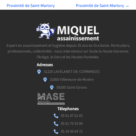
Proximité de Saint-Martory
Proximité de Saint-Martory
→
Expert en assainissement et hygiène depuis 35 ans en Occitanie. Particuliers,
professionnels, collectivités : nous intervenons sur toute la Haute-Garonne,
l'Ariège, le Gers et les Hautes-Pyrénées.
Adresses
31220 LAVELANET-DE-COMMINGES
31800 Villeneuve-de-Rivière
09200 Saint-Girons
Télephones
05 61 87 61 83
05 61 79 53 89
05 34 09 04 72