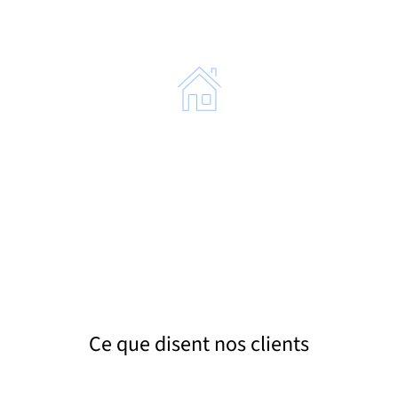
planifions des passages réguliers pour le
nettoyage et la désinfection des cabines.
Collecte et retrait
En fin de prestation, nous récupérons le matériel
et assurons la vidange des effluents vers des
centres de retraitement agréés.
Ce que disent nos clients