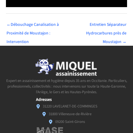
←
Débouchage Canalisation à
Entretien Séparateur
Proximité de Moustajon :
Hydrocarbures près de
Intervention
Moustajon
→
Expert en assainissement et hygiène depuis 35 ans en Occitanie. Particuliers,
professionnels, collectivités : nous intervenons sur toute la Haute-Garonne,
l'Ariège, le Gers et les Hautes-Pyrénées.
Adresses
31220 LAVELANET-DE-COMMINGES
31800 Villeneuve-de-Rivière
09200 Saint-Girons