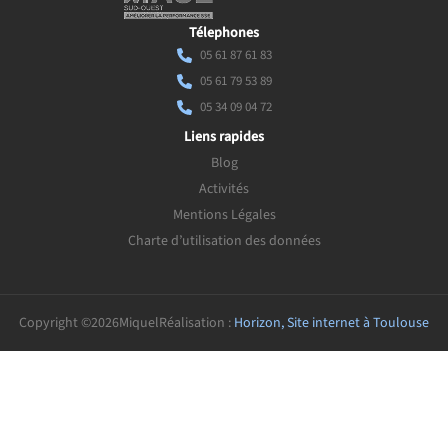
Télephones
05 61 87 61 83
05 61 79 53 89
05 34 09 04 72
Liens rapides
Blog
Activités
Mentions Légales
Charte d’utilisation des données
Copyright ©
2026
Miquel
Réalisation :
Horizon, Site internet à Toulouse