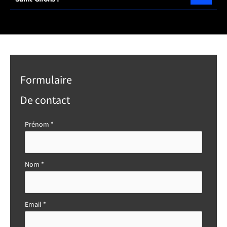
Formulaire
De contact
Formulaire
Prénom
*
simple
avec
téléphone
Nom
*
Email
*