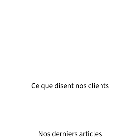
Dégazage et vérification
Nous procédons à l’aspiration des vapeurs
inflammables en suspension et effectuons un
contrôle visuel de l’état des parois et de
l’étanchéité.
Ce que disent nos clients
Nos derniers articles