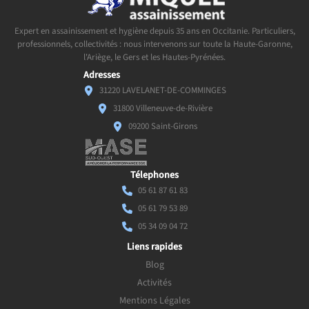
Expert en assainissement et hygiène depuis 35 ans en Occitanie. Particuliers,
professionnels, collectivités : nous intervenons sur toute la Haute-Garonne,
l'Ariège, le Gers et les Hautes-Pyrénées.
Adresses
31220 LAVELANET-DE-COMMINGES
31800 Villeneuve-de-Rivière
09200 Saint-Girons
Télephones
05 61 87 61 83
05 61 79 53 89
05 34 09 04 72
Liens rapides
Blog
Activités
Mentions Légales