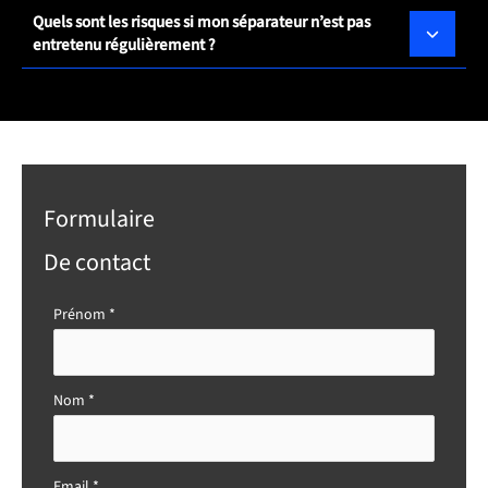
Quels sont les risques si mon séparateur n’est pas
entretenu régulièrement ?
Formulaire
De contact
Formulaire
Prénom
*
simple
avec
téléphone
Nom
*
Email
*