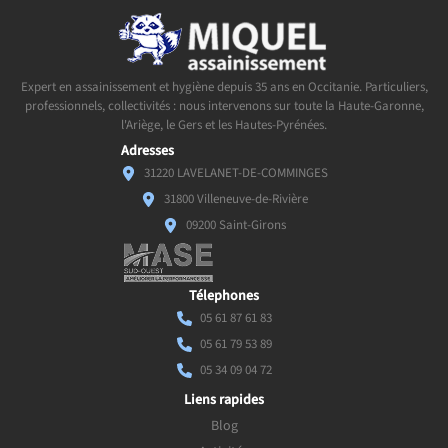
Expert en assainissement et hygiène depuis 35 ans en Occitanie. Particuliers,
professionnels, collectivités : nous intervenons sur toute la Haute-Garonne,
l'Ariège, le Gers et les Hautes-Pyrénées.
Adresses
31220 LAVELANET-DE-COMMINGES
31800 Villeneuve-de-Rivière
09200 Saint-Girons
Télephones
05 61 87 61 83
05 61 79 53 89
05 34 09 04 72
Liens rapides
Blog