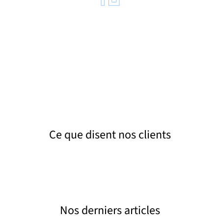
Transport vers centre agréé
Les matières collectées sont acheminées en toute
sécurité vers des filières de traitement spécialisées
pour les déchets dangereux.
Ce que disent nos clients
Nos derniers articles