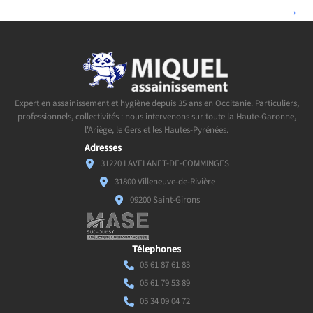
→
Expert en assainissement et hygiène depuis 35 ans en Occitanie. Particuliers,
professionnels, collectivités : nous intervenons sur toute la Haute-Garonne,
l'Ariège, le Gers et les Hautes-Pyrénées.
Adresses
31220 LAVELANET-DE-COMMINGES
31800 Villeneuve-de-Rivière
09200 Saint-Girons
Télephones
05 61 87 61 83
05 61 79 53 89
05 34 09 04 72