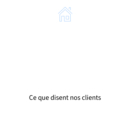
Contrôle de bon fonctionnement
Avant la clôture de l’intervention, nous vérifions
la fluidité de l’évacuation et le bon état général de
vos équipements sanitaires.
Ce que disent nos clients