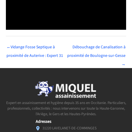
←
Vidange Fosse Septique à
Débouchage de Canalisation à
proximité de Auterive : Expert 31
proximité de Boulogne-sur-Gesse
→
Expert en assainissement et hygiène depuis 35 ans en Occitanie. Particuliers,
professionnels, collectivités : nous intervenons sur toute la Haute-Garonne,
l'Ariège, le Gers et les Hautes-Pyrénées.
Adresses
31220 LAVELANET-DE-COMMINGES