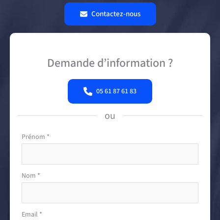
Contactez-nous
Demande d’information ?
05 61 87 61 83
ou
Formulaire
Prénom
*
simple
avec
téléphone
Nom
*
Email
*