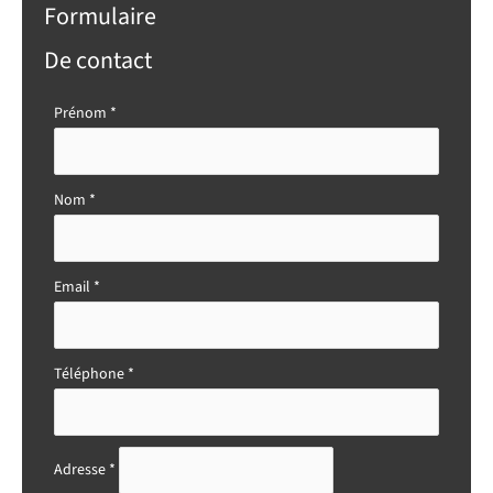
Formulaire
De contact
Formulaire
Prénom
*
simple
avec
téléphone
Nom
*
Email
*
Téléphone
*
Adresse
*