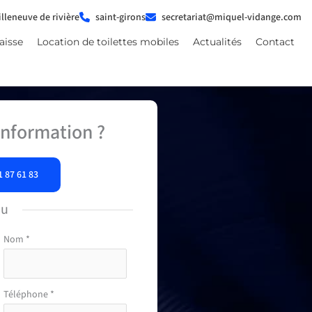
illeneuve de rivière
saint-girons
secretariat@miquel-vidange.com
aisse
Location de toilettes mobiles
Actualités
Contact
nformation ?
1 87 61 83
ou
Nom
*
Téléphone
*