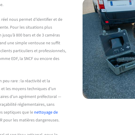
e.
réel nous permet d’identifier et de
ente. Pour les situations plus
 jusqu’à 800 bars et de 3 caméras
and une simple ventouse ne suffit
lients particuliers et professionnels,
comme EDF, la SNCF ou encore des
eu rare : la réactivité et la
ns et les moyens techniques d’un
laires d’un agrément préfectoral —
açabilité réglementaires, sans
es septiques que le
nettoyage de
DR pour les matières dangereuses.
al et son tissu artisanal, nous le