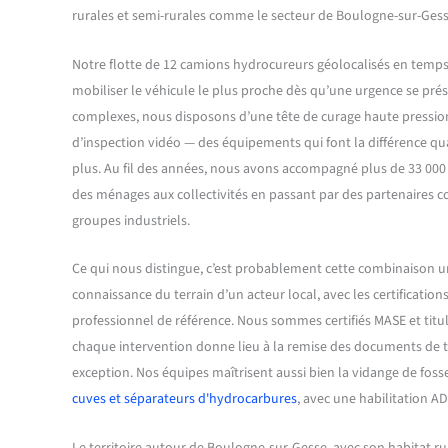
rurales et semi-rurales comme le secteur de Boulogne-sur-Gess
Notre flotte de 12 camions hydrocureurs géolocalisés en temps 
mobiliser le véhicule le plus proche dès qu’une urgence se prés
complexes, nous disposons d’une tête de curage haute pression
d’inspection vidéo — des équipements qui font la différence qu
plus. Au fil des années, nous avons accompagné plus de 33 000 c
des ménages aux collectivités en passant par des partenaires 
groupes industriels.
Ce qui nous distingue, c’est probablement cette combinaison un p
connaissance du terrain d’un acteur local, avec les certificatio
professionnel de référence. Nous sommes certifiés MASE et titu
chaque intervention donne lieu à la remise des documents de tr
exception. Nos équipes maîtrisent aussi bien la vidange de foss
cuves et séparateurs d'hydrocarbures
, avec une habilitation A
Le territoire autour de Boulogne-sur-Gesse, avec son habitat rur