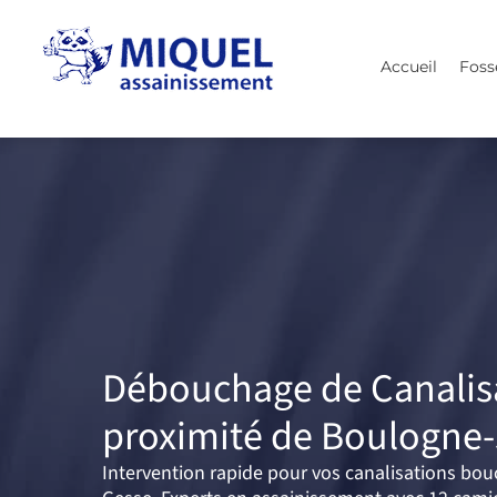
Aller
au
Accueil
Foss
contenu
Débouchage de Canalis
proximité de Boulogne-
Intervention rapide pour vos canalisations bo