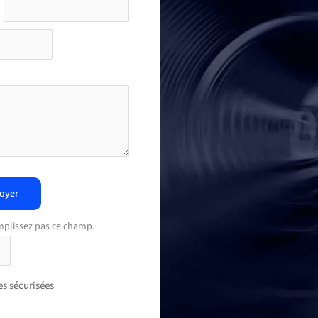
oyer
mplissez pas ce champ.
s sécurisées