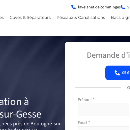
lavelanet de comminges
v
es
Cuves & Séparateurs
Réseaux & Canalisations
Bacs à gr
Demande d’i
05 6
ation à
Formulaire
Prénom
*
simple
sur-Gesse
avec
téléphone
Email
*
uchées près de Boulogne-sur-