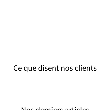
Nous utilisons la puissance de l’hyd
chniciens analysent la nature de
pulvériser le bouchon et nettoyer 
on et la configuration de votre réseau
internes de vos canalisations en p
sir l’équipement de curage le plus
adapté.
Ce que disent nos clients