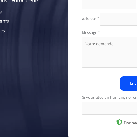
ons hydrocureurs.
e
Adresse
*
mants
tes
Message
*
Env
Si vous êtes un humain, ne re
Donnée