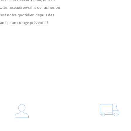
s, les réseaux envahis de racines ou
c’est notre quotidien depuis des
nifier un curage préventif ?
Notre processus d’intervention
Débouchage haute pr
tic technique sur site