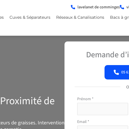
lavelanet de comminges
v
es
Cuves & Séparateurs
Réseaux & Canalisations
Bacs à gr
Demande d’i
05 6
 Proximité de
Formulaire
Prénom
*
simple
avec
téléphone
Email
*
teurs de graisses. Intervention