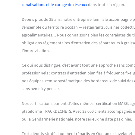
canalisations et le curage de réseaux
dans toute la région.
Depuis plus de 35 ans, notre entreprise familiale accompagne pa
l’ensemble du territoire occitan — restaurants, cuisines collectiv
agroalimentaires… Nous connaissons bien les contraintes du ti
obligations réglementaires d’entretien des séparateurs à graiss
l’improvisation.
Ce qui nous distingue, c’est avant tout une approche sans comp
professionnels : contrats d’entretien planifiés à fréquence fixe
nos équipes, remise systématique des bordereaux de suivi des 
sans avoir à y penser.
Nos certifications parlent d’elles-mêmes : certification MASE, agr
plateforme TRACKDECHETS. Avec 33 000 clients accompagnés e
ou la Gendarmerie nationale, notre sérieux ne date pas d’hier.
Trois dépôts stratégiquement répartis en Occitanie (Lavelanet