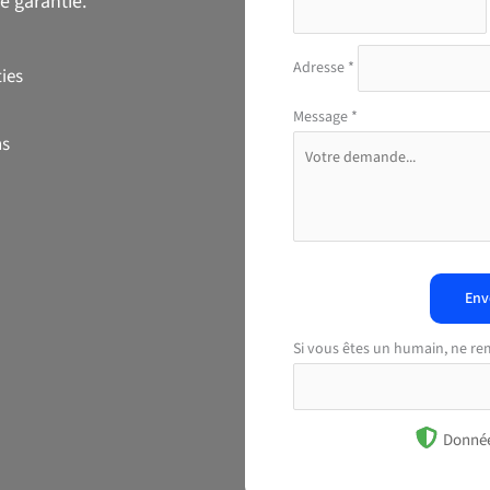
e garantie.
Adresse
*
ies
Message
*
ns
Env
Si vous êtes un humain, ne re
Donnée