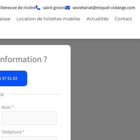
illeneuve de rivière
saint-girons
secretariat@miquel-vidange.com
aisse
Location de toilettes mobiles
Actualités
Contact
nformation ?
1 87 61 83
ou
Nom
*
Téléphone
*