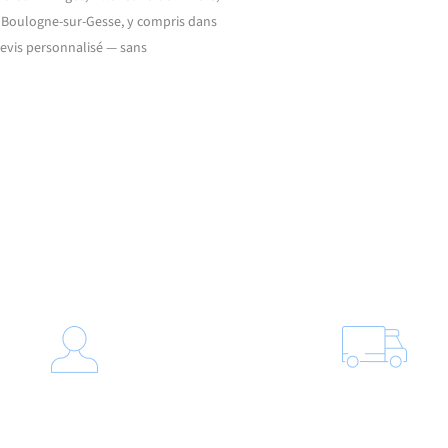
e Boulogne-sur-Gesse, y compris dans
devis personnalisé — sans
Notre processus d’intervention
Nettoyage haute pr
age intégral du bac
Nous effectuons un décapage rigoure
mions hydrocureurs procèdent à