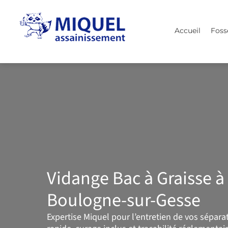
Aller
au
Accueil
Foss
contenu
Vidange Bac à Graisse à
Boulogne-sur-Gesse
Expertise Miquel pour l’entretien de vos sépara