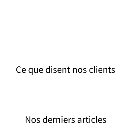
du bac et un curage des canalisation
ion complète des graisses figées en
pour éliminer tout résidu persi
si que des boues accumulées au fond
de la cuve.
Ce que disent nos clients
Nos derniers articles