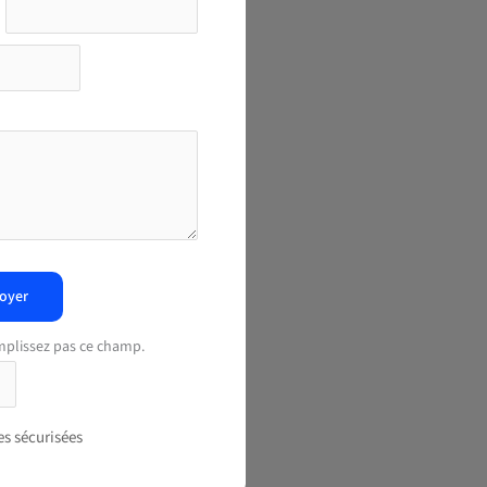
oyer
mplissez pas ce champ.
s sécurisées