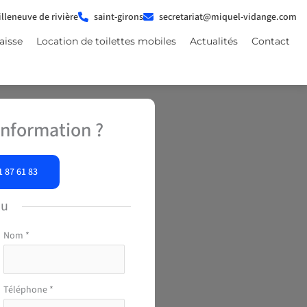
illeneuve de rivière
saint-girons
secretariat@miquel-vidange.com
aisse
Location de toilettes mobiles
Actualités
Contact
nformation ?
1 87 61 83
ou
Nom
*
Téléphone
*