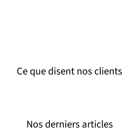
Nous réalisons un décapage minutieu
ons à l’aspiration complète des eaux
du bac et un curage des canalisations
boues et des matières grasses à l’aide
de sortie pour éviter tout futur
 camion hydrocureur adapté.
Ce que disent nos clients
Nos derniers articles