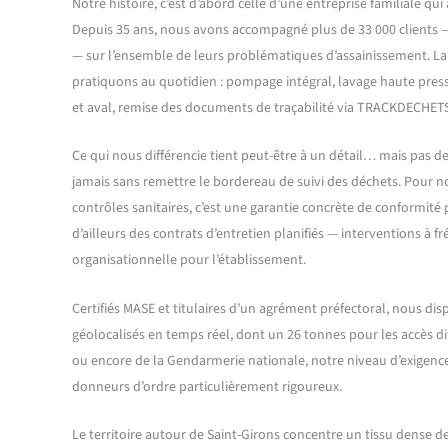
Notre histoire, c’est d’abord celle d’une entreprise familiale qui
Depuis 35 ans, nous avons accompagné plus de 33 000 clients 
— sur l’ensemble de leurs problématiques d’assainissement. La 
pratiquons au quotidien : pompage intégral, lavage haute pres
et aval, remise des documents de traçabilité via TRACKDECHETS
Ce qui nous différencie tient peut-être à un détail… mais pas 
jamais sans remettre le bordereau de suivi des déchets. Pour n
contrôles sanitaires, c’est une garantie concrète de conformi
d’ailleurs des contrats d’entretien planifiés — interventions à f
organisationnelle pour l’établissement.
Certifiés MASE et titulaires d’un agrément préfectoral, nous d
géolocalisés en temps réel, dont un 26 tonnes pour les accès diff
ou encore de la Gendarmerie nationale, notre niveau d’exigence 
donneurs d’ordre particulièrement rigoureux.
Le territoire autour de Saint-Girons concentre un tissu dense de