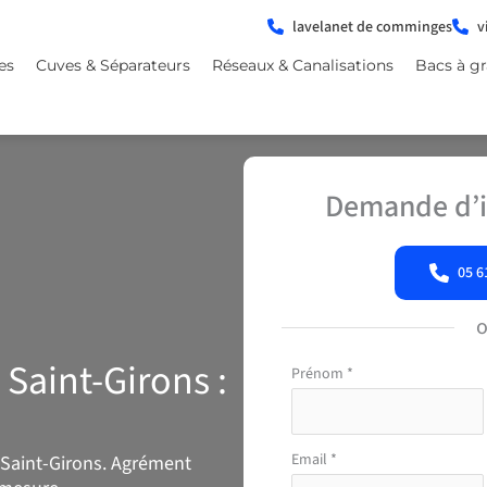
lavelanet de comminges
v
es
Cuves & Séparateurs
Réseaux & Canalisations
Bacs à gr
Demande d’i
05 6
 Saint-Girons :
Formulaire
Prénom
*
simple
avec
téléphone
Email
*
à Saint-Girons. Agrément