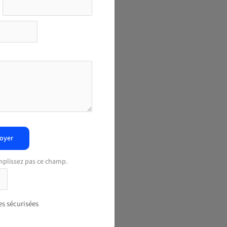
oyer
mplissez pas ce champ.
s sécurisées