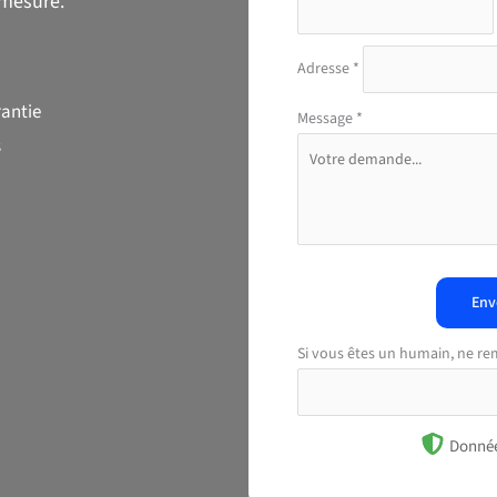
-mesure.
Adresse
*
rantie
Message
*
s
Env
Si vous êtes un humain, ne re
Donnée