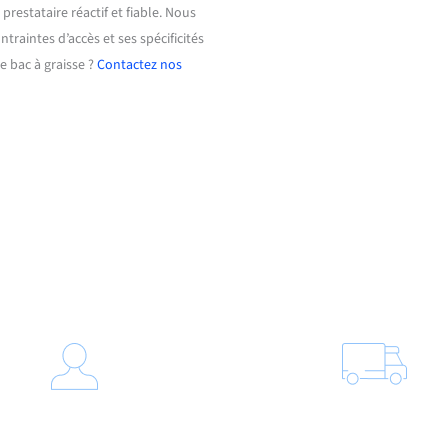
prestataire réactif et fiable. Nous
raintes d’accès et ses spécificités
e bac à graisse ?
Contactez nos
Notre processus d’intervention
Nettoyage haute pr
ompage intégral