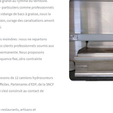
 a grandi au rythme du territoire.
— particuliers comme professionnels
vidange de bacs à graisse, nous la
sion, curage des canalisations amont
.
des moindres : nous ne repartons
os clients professionnels soumis aux
té permanente. Nous proposons
réquence fixe, zéro contrainte
isposons de 12 camions hydrocureurs
iciles. Partenaires d’EDF, de la SNCF
s’est construit au contact de
 restaurants, artisans et