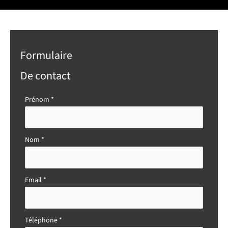
Formulaire
De contact
Formulaire
Prénom
*
simple
avec
téléphone
Nom
*
Email
*
Téléphone
*