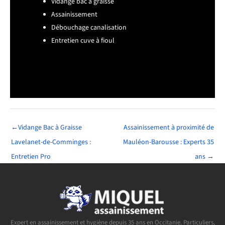
Vidange bac à graisse
Assainissement
Débouchage canalisation
Entretien cuve à fioul
←
Vidange Bac à Graisse
Assainissement à proximité de
Lavelanet-de-Comminges :
Mauléon-Barousse : Experts 35
Entretien Pro
ans
→
Expert en assainissement et hygiène depuis 35 ans en Occitanie. Particuliers,