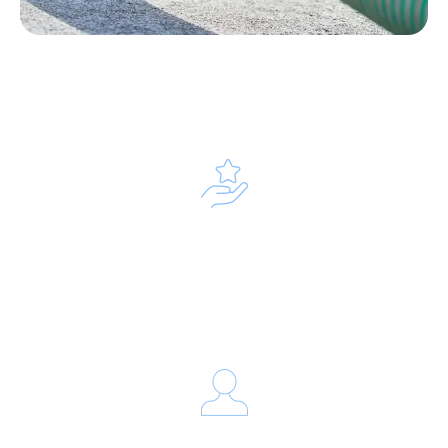
Notre processus d’intervention
Diagnostic et préparation
Nos techniciens évaluent l’accessibilité du site et
l’état général de votre installation
d’assainissement avant de débuter l’opération.
Pompage intégral des boues