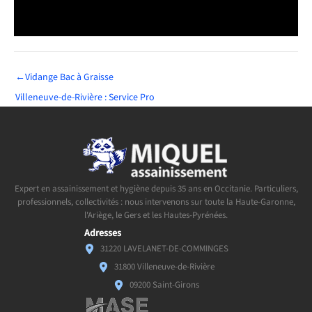
←
Vidange Bac à Graisse
Villeneuve-de-Rivière : Service Pro
Expert en assainissement et hygiène depuis 35 ans en Occitanie. Particuliers,
professionnels, collectivités : nous intervenons sur toute la Haute-Garonne,
l'Ariège, le Gers et les Hautes-Pyrénées.
Adresses
31220 LAVELANET-DE-COMMINGES
31800 Villeneuve-de-Rivière
09200 Saint-Girons