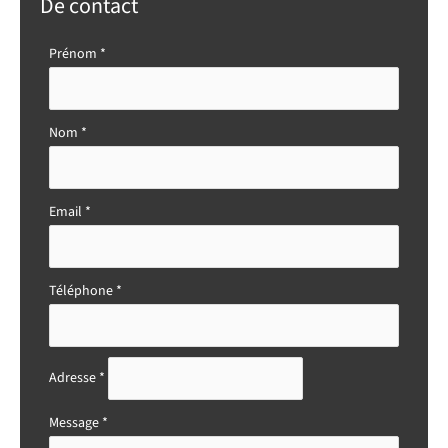
De contact
Formulaire
Prénom
*
simple
avec
téléphone
Nom
*
Email
*
Téléphone
*
Adresse
*
Message
*