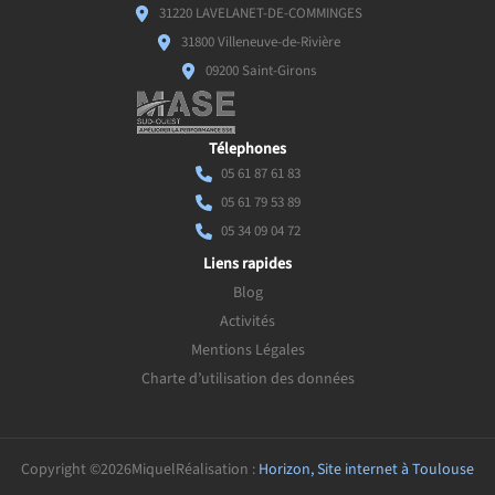
31220 LAVELANET-DE-COMMINGES
31800 Villeneuve-de-Rivière
09200 Saint-Girons
Télephones
05 61 87 61 83
05 61 79 53 89
05 34 09 04 72
Liens rapides
Blog
Activités
Mentions Légales
Charte d’utilisation des données
Copyright ©
2026
Miquel
Réalisation :
Horizon, Site internet à Toulouse