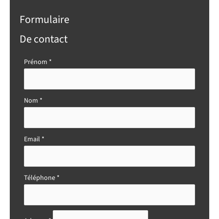
Formulaire
De contact
Formulaire
Prénom
*
simple
avec
téléphone
Nom
*
Email
*
Téléphone
*