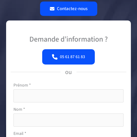
Contactez-nous
Demande d’information ?
05 61 87 61 83
ou
Formulaire
Prénom
*
simple
avec
téléphone
Nom
*
Email
*